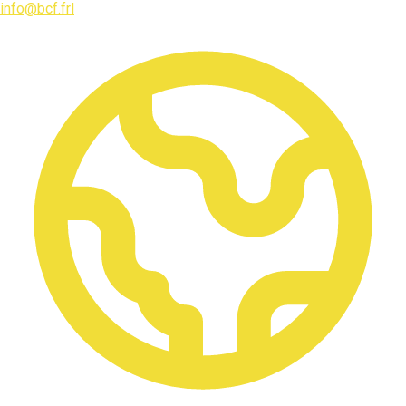
info@bcf.frl