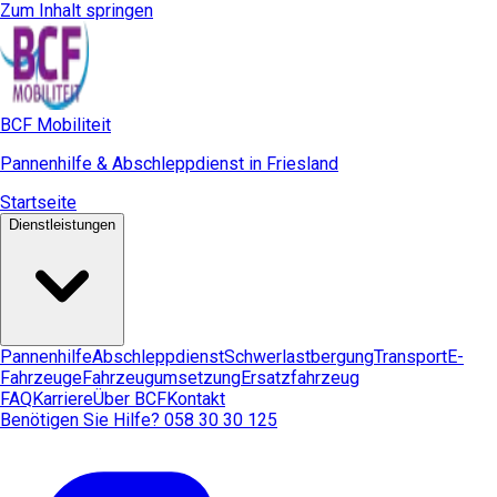
Zum Inhalt springen
BCF Mobiliteit
Pannenhilfe & Abschleppdienst in Friesland
Startseite
Dienstleistungen
Pannenhilfe
Abschleppdienst
Schwerlastbergung
Transport
E-
Fahrzeuge
Fahrzeugumsetzung
Ersatzfahrzeug
FAQ
Karriere
Über BCF
Kontakt
Benötigen Sie Hilfe? 058 30 30 125