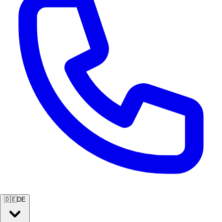
🇩🇪
DE