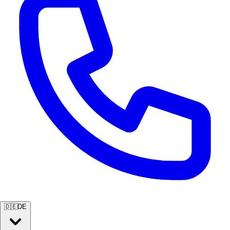
🇩🇪
DE