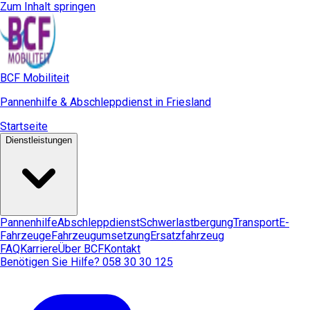
Zum Inhalt springen
BCF Mobiliteit
Pannenhilfe & Abschleppdienst in Friesland
Startseite
Dienstleistungen
Pannenhilfe
Abschleppdienst
Schwerlastbergung
Transport
E-
Fahrzeuge
Fahrzeugumsetzung
Ersatzfahrzeug
FAQ
Karriere
Über BCF
Kontakt
Benötigen Sie Hilfe? 058 30 30 125